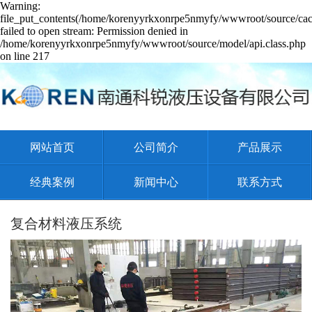
Warning:
file_put_contents(/home/korenyyrkxonrpe5nmyfy/wwwroot/source/cach
failed to open stream: Permission denied in
/home/korenyyrkxonrpe5nmyfy/wwwroot/source/model/api.class.php
on line 217
网站首页
公司简介
产品展示
经典案例
新闻中心
联系方式
复合材料液压系统