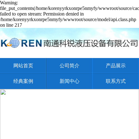
Warning:
file_put_contents(/home/korenyyrkxonrpe5nmyfy/wwwroot/source/cach
failed to open stream: Permission denied in
/home/korenyyrkxonrpe5nmyfy/wwwroot/source/model/api.class.php
on line 217
网站首页
公司简介
产品展示
经典案例
新闻中心
联系方式