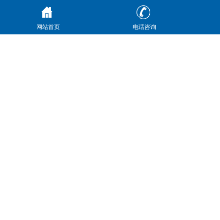
网站首页
电话咨询
1、电机功率：37kW
2、电磁阀控制电压：DC24V
3、压力：31.5MPa
4、流量：200L/min
5、油箱净油量：500L（可按实际定制）
6、工作介质：46#抗磨液压油
7、风冷却器电压：220V
特点：
1、经典的液压控制系统，节能环保绿色设计。
2、严谨的工艺设计，保证高的能源利用率。
3、低噪音，杜绝渗漏。
4、结构紧凑，动力强悍，高的工作频率。