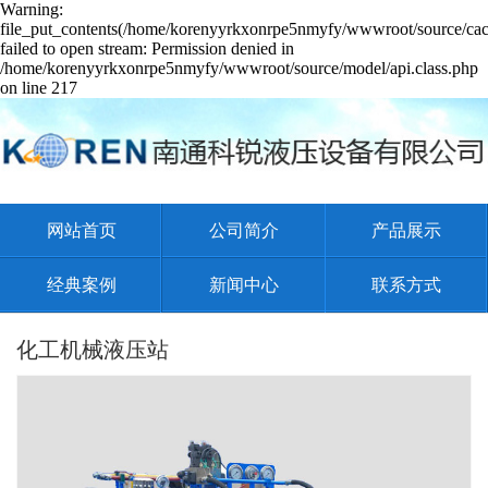
Warning:
file_put_contents(/home/korenyyrkxonrpe5nmyfy/wwwroot/source/cach
failed to open stream: Permission denied in
/home/korenyyrkxonrpe5nmyfy/wwwroot/source/model/api.class.php
on line 217
网站首页
公司简介
产品展示
经典案例
新闻中心
联系方式
化工机械液压站