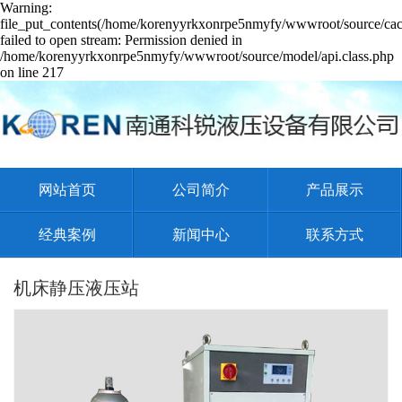
Warning:
file_put_contents(/home/korenyyrkxonrpe5nmyfy/wwwroot/source/cach
failed to open stream: Permission denied in
/home/korenyyrkxonrpe5nmyfy/wwwroot/source/model/api.class.php
on line 217
网站首页
公司简介
产品展示
经典案例
新闻中心
联系方式
机床静压液压站