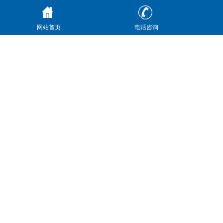
网站首页
电话咨询
1、电机功率：1.5kW
2、压力继电器控制电压：DC24V
3、压力：2.5MPa
4、流量：33L/min
5、油箱净油量：180L（可按实际定制）
6、工作介质：46#抗磨液压油
特点：
1、经典的液压控制系统，节能环保绿色设计。
2、严谨的工艺设计，保证高的能源利用率。
3、低噪音，杜绝渗漏。
4、结构紧凑，动力强悍，高的工作频率。